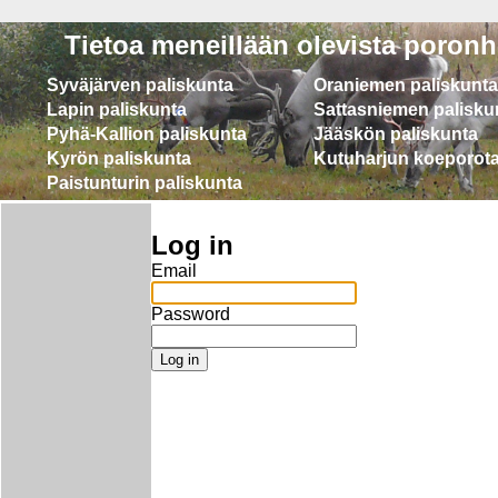
Tietoa meneillään olevista poronh
Syväjärven paliskunta
Oraniemen paliskunta
Lapin paliskunta
Sattasniemen palisku
Pyhä-Kallion paliskunta
Jääskön paliskunta
Kyrön paliskunta
Kutuharjun koeporot
Paistunturin paliskunta
Log in
Email
Password