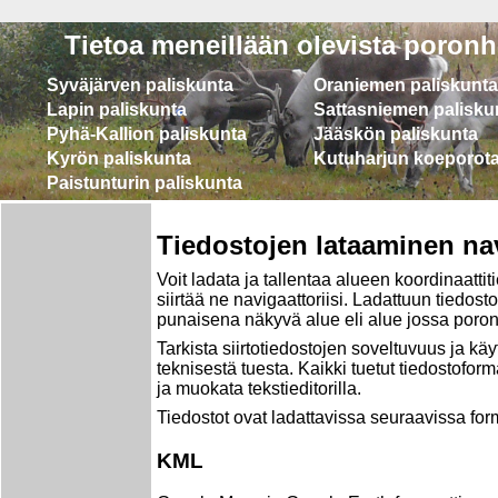
Tietoa meneillään olevista poronh
Syväjärven paliskunta
Oraniemen paliskunta
Lapin paliskunta
Sattasniemen palisku
Pyhä-Kallion paliskunta
Jääskön paliskunta
Kyrön paliskunta
Kutuharjun koeporot
Paistunturin paliskunta
Tiedostojen lataaminen na
Voit ladata ja tallentaa alueen koordinaattit
siirtää ne navigaattoriisi. Ladattuun tiedos
punaisena näkyvä alue eli alue jossa poron
Tarkista siirtotiedostojen soveltuvuus ja käy
teknisestä tuesta. Kaikki tuetut tiedostoforma
ja muokata tekstieditorilla.
Tiedostot ovat ladattavissa seuraavissa for
KML